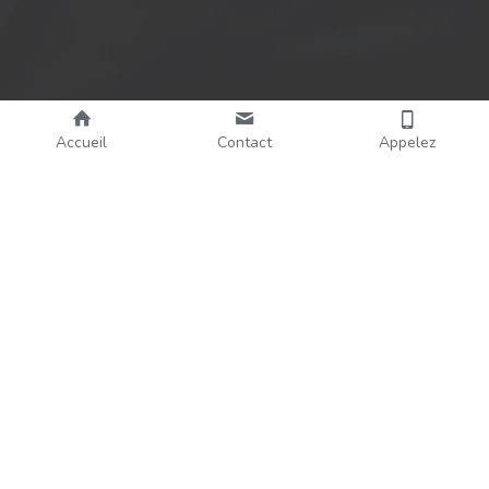
Utilisation des cookies
Nous utilisons des cookies pour assurer
une expérience de navigation fluide. En
acceptant, vous approuvez l'utilisation de
cookies.
En savoir plus
Accueil
Contact
Appelez
Accepter tout
Paramètres
Refuser Tout
2R MANAGEMENT
Met à votre disposition son expérience et 
son expertise en 
Qualité, Santé & Sécurité 
au Travail,
Environnement